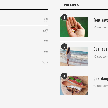
POPULAIRES
1
Tout savo
(1)
10 septe
(3)
(1)
2
Que faut-
(1)
10 septe
(15)
3
Quel dang
10 septe